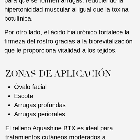
RESULTADOS DE REVOFIL
AQUASHINE BTX
Piel relajada
Efecto lifting
Reducción de la aparición de
nuevas arrugas
En resumen, un efecto
rejuvenecedor, radiante y natural
cuyos efectos pueden durar hasta
12 meses.
Se recomienda utilizar Revofil Aquashine
BTX con una diferencia de al menos 4
semanas entre cada sesión.
La dosis sugerida es de 2 ml, la
dosis máxima es de 4 ml.