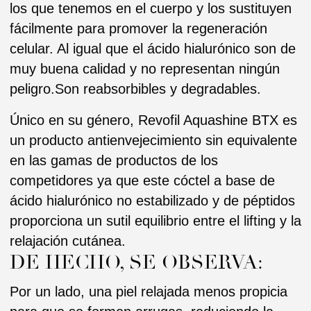
DE HECHO, SE OBSERVA:
Por un lado, una piel relajada menos propicia
para que se formen arrugas, reduciendo la
hipertonicidad muscular al igual que la toxina
botulínica.
Por otro lado, el ácido hialurónico fortalece la
firmeza del rostro gracias a la biorevitalización
que le proporciona vitalidad a los tejidos.
ZONAS DE APLICACIÓN
Óvalo facial
Escote
Arrugas profundas
Arrugas periorales
El relleno Aquashine BTX es ideal para
tratamientos cutáneos moderados a
profundos para corregir las arrugas y las
arrugas faciales moderadas a severas,
incluidos los surcos nasogenianos.