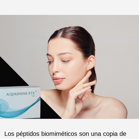
Los péptidos biomiméticos son una copia de
los que tenemos en el cuerpo y los sustituyen
fácilmente para promover la regeneración
celular. Al igual que el ácido hialurónico son de
muy buena calidad y no representan ningún
peligro.Son reabsorbibles y degradables.
Único en su género, Revofil Aquashine BTX es
un producto antienvejecimiento sin equivalente
en las gamas de productos de los
competidores ya que este cóctel a base de
ácido hialurónico no estabilizado y de péptidos
proporciona un sutil equilibrio entre el lifting y la
relajación cutánea.