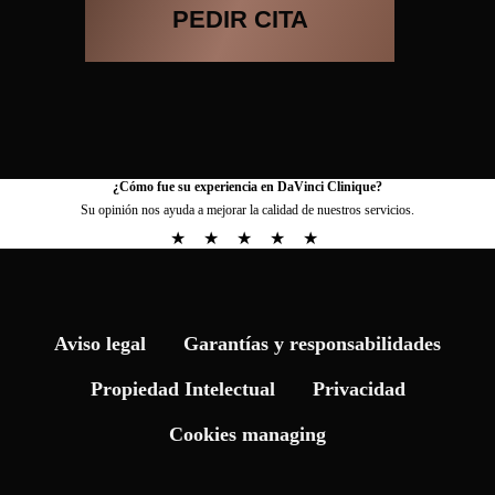
¿Cómo fue su experiencia en DaVinci Clinique?
Su opinión nos ayuda a mejorar la calidad de nuestros servicios.
★
★
★
★
★
Aviso legal
Garantías y responsabilidades
Propiedad Intelectual
Privacidad
Cookies managing