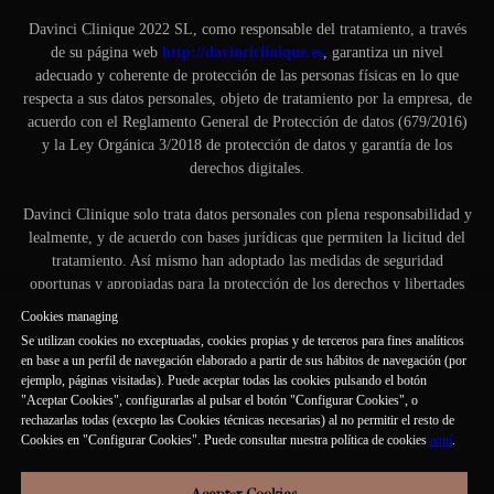
Davinci Clinique 2022 SL, como responsable del tratamiento, a través
de su página web
http://davinciclinique.es
, garantiza un nivel
adecuado y coherente de protección de las personas físicas en lo que
respecta a sus datos personales, objeto de tratamiento por la empresa, de
acuerdo con el Reglamento General de Protección de datos (679/2016)
y la Ley Orgánica 3/2018 de protección de datos y garantía de los
derechos digitales.
Davinci Clinique solo trata datos personales con plena responsabilidad y
lealmente, y de acuerdo con bases jurídicas que permiten la licitud del
tratamiento. Así mismo han adoptado las medidas de seguridad
oportunas y apropiadas para la protección de los derechos y libertades
de las personas interesadas.
Cookies managing
Se utilizan cookies no exceptuadas, cookies propias y de terceros para fines analíticos
A continuación, se ofrece una información adicional y ampliada
en base a un perfil de navegación elaborado a partir de sus hábitos de navegación (por
respecto a actividades de tratamiento específicas, realizadas a través de
ejemplo, páginas visitadas). Puede aceptar todas las cookies pulsando el botón
su sitio web:
http://davinciclinique.es/tratamiento_de_datos
"Aceptar Cookies", configurarlas al pulsar el botón "Configurar Cookies", o
rechazarlas todas (excepto las Cookies técnicas necesarias) al no permitir el resto de
Cookies en "Configurar Cookies". Puede consultar nuestra política de cookies
aquí
.