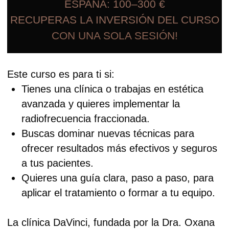
¡ELEVA TU PRÁCTICA
ESTÉTICA AL
SIGUIENTE NIVEL!
PRECIO: 199 € (IVA
EXCLUIDO)
ACCESO DE POR VIDA
*Nota de transparencia:
parte del contenido y
material didáctico de este curso ha sido creado
con ayuda de
inteligencia artificial (IA)
para
enriquecer y actualizar la información.