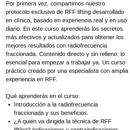
Introducción a la radiofrecuencia
fraccionada y sus beneficios.
¿A quién va dirigida la técnica de RFF
lifting? Indicaciones y contraindicaciones.
Tipos de agujas: cuándo y cómo utilizarlas.
Modos de trabajo del equipo: explicación y
aplicación práctica.
Zonas de trabajo más habituales y
protocolos recomendados.
Preparación de la piel previa al tratamiento.
Procedimientos complementarios para
potenciar resultados.
Errores comunes de principiantes y cómo
evitarlos.
Cuidados posteriores esenciales para una
recuperación segura.
Reacciones normales y resultados
esperados.
PRECIO MEDIO POR SESIÓN EN
ESPAÑA: 100–300 €
RECUPERAS LA INVERSIÓN DEL CURSO
CON UNA SOLA SESIÓN!