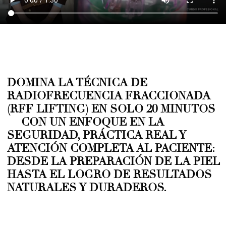
RADIOFRECUENCIA FRACCIONADA
(RFF LIFTING) EN SOLO 20 MINUTOS
— CON UN ENFOQUE EN LA
SEGURIDAD, PRÁCTICA REAL Y
ATENCIÓN COMPLETA AL PACIENTE:
DESDE LA PREPARACIÓN DE LA PIEL
HASTA EL LOGRO DE RESULTADOS
NATURALES Y DURADEROS.
Por primera vez, compartimos nuestro
protocolo exclusivo de RFF lifting desarrollado
en clínica, basado en experiencia real y en uso
diario. En este curso aprenderás los secretos
más efectivos y actualizados para obtener los
mejores resultados con radiofrecuencia
fraccionada. Contenido directo y sin relleno: lo
esencial para empezar a trabajar ya. Un curso
práctico creado por una especialista con amplia
experiencia en RFF.
Qué aprenderás en el curso: