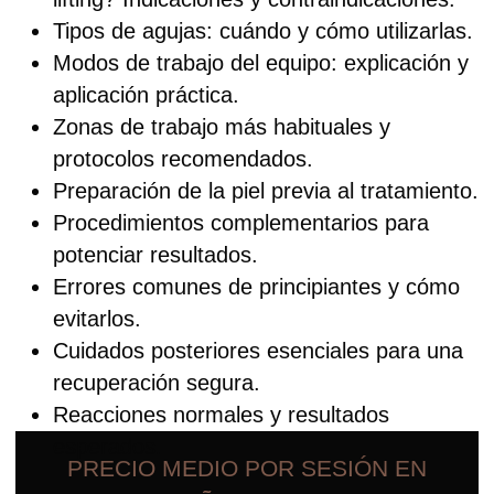
Este curso es para ti si:
Tienes una clínica o trabajas en estética
avanzada y quieres implementar la
radiofrecuencia fraccionada.
Buscas dominar nuevas técnicas para
ofrecer resultados más efectivos y seguros
a tus pacientes.
Quieres una guía clara, paso a paso, para
aplicar el tratamiento o formar a tu equipo.
La clínica DaVinci, fundada por la Dra. Oxana
Vlasenko, es reconocida por su enfoque
innovador en estética avanzada.
Qué incluye el curso:
10 lecciones en vídeo (mini tutoriales,
tiempo total aprox. 20 minutos).
PDF-guía con los puntos clave del
tratamiento.
2 semanas de soporte directo para resolver
dudas tras la compra.