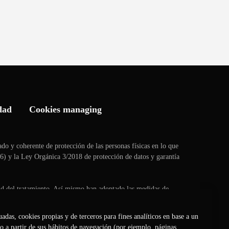
dad
Cookies managing
ado y coherente de protección de las personas físicas en lo que
16) y la Ley Orgánica 3/2018 de protección de datos y garantía
itud del tratamiento. Así mismo han adoptado las medidas de
as interesadas.
adas, cookies propias y de terceros para fines analíticos en base a un
sitio web:
http://davinciclinique.es/tratamiento_de_datos
o a partir de sus hábitos de navegación (por ejemplo, páginas