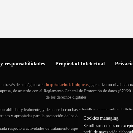
y responsabilidades
Propiedad Intelectual
Privaci
 a través de su página web
http://davinciclinique.es
, garantiza un nivel adecu
 empresa, de acuerdo con el Reglamento General de Protección de datos (679/20
de los derechos digitales.
ponsabilidad y lealmente, y de acuerdo con bases jurídicas que permiten la lic
tunas y apropiadas para la protección de los derechos y libertades de las person
Cookies managing
Se utilizan cookies no exceptu
da respecto a actividades de tratamiento específicas, realizadas a través de su 
perfil de navegación elaborad