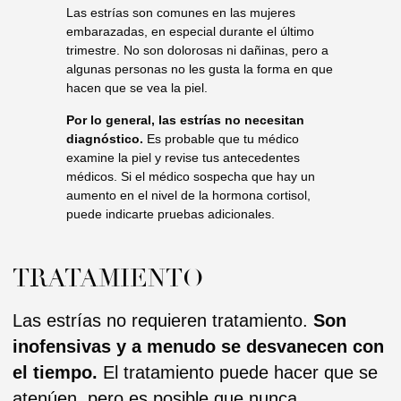
Las estrías son comunes en las mujeres
inofensivas y a menudo se desvanecen con
embarazadas, en especial durante el último
el tiempo.
El tratamiento puede hacer que se
trimestre. No son dolorosas ni dañinas, pero a
atenúen, pero es posible que nunca
algunas personas no les gusta la forma en que
desaparezcan por completo.
hacen que se vea la piel.
Los siguientes tratamientos son algunos de
Por lo general, las estrías no necesitan
los que se encuentran disponibles para
diagnóstico.
Es probable que tu médico
ayudar a mejorar el aspecto y la textura de las
examine la piel y revise tus antecedentes
estrías.
No se ha demostrado que ninguno
médicos. Si el médico sospecha que hay un
sea más eficaz que los otros.
aumento en el nivel de la hormona cortisol,
1.Crema con retinoides, bajo la
puede indicarte pruebas adicionales.
prescripción médica.
2.Terapias con luz y láser
Se encuentran disponibles distintas terapias
con luz y láser que pueden estimular la
producción de colágeno o promover la
elasticidad. El médico puede ayudarte a
determinar la técnica adecuada para ti.
3.Dermapen