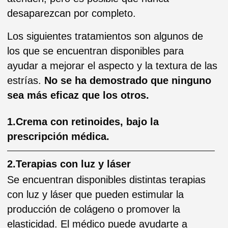
Este tipo de tratamiento consiste en un
dispositivo manual con pequeñas agujas que
estimulan la producción de colágeno. Esta
técnica, a diferencia de la terapia con láser,
tiene menos riesgo de que se produzcan
cambios en la pigmentación, por lo que es el
método inicial preferido por las personas con
piel oscura.
3.Radiofrecuencia
La radiofrecuencia aumenta la temperatura de
la piel a nivel superficial y profundo, activando
la formación de nuevas fibras de colágeno.
Estas fibras no sólo reparan la piel,
suavizando las estrías, sino que además
aumentan la elasticidad cutánea.
4.Peeling químico
En cuanto a las estrías nacaradas, el
tratamiento base es el peeling con el que se
pretende estimular la circulación y favorecer la
regeneración celular.