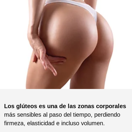
Los glúteos es una de las zonas corporales
más sensibles al paso del tiempo, perdiendo
firmeza, elasticidad e incluso volumen.
Aunque es cierto que la realización de una
actividad física constante permite mejorar y
recuperar la fuerza de los glúteos
, en
ocasiones no es suficiente y se requiere del
uso de otro tipo de técnicas como la medicina
estética.
EL AUMENTO DE
GLÚTEOS ES EL
tratamiento ideal
PARA AQUELLOS