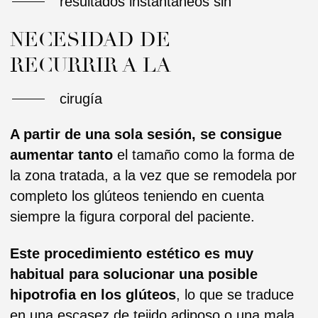
levantamiento de glúteos con relleno dérmico
es un tratamiento estético temporal.
LOS RESULTADOS SON EFECTIVOS E
INMEDIATOS, PERO NO SE MANTIENEN
A LO LARGO DEL TIEMPO.
La duración aproximada será de unos 12
meses,
dependiendo siempre de la cantidad
inyectada de relleno y las necesidades de
cada paciente.
Al cabo de unos 18-24 meses,
el
paciente notará cómo su glúteo recupera
su estado actual y se requiere de una
nueva sesión.
PRECIO: