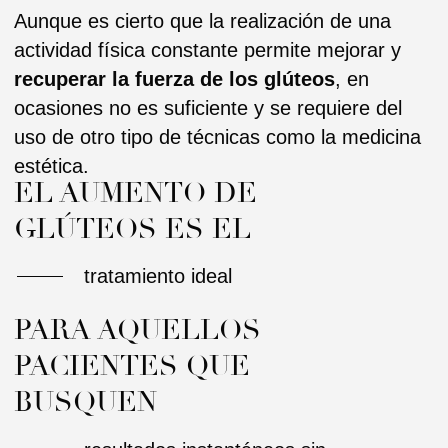
PACIENTES QUE
BUSQUEN
resultados instantáneos sin
NECESIDAD DE
RECURRIR A LA
cirugía
A partir de una sola sesión, se consigue
aumentar tanto
el tamaño como la forma de
la zona tratada, a la vez que se remodela por
completo los glúteos teniendo en cuenta
siempre la figura corporal del paciente.
Este procedimiento estético es muy
habitual para solucionar una posible
hipotrofia en los glúteos
, lo que se traduce
en una escasez de tejido adiposo o una mala
formación de la masa muscular de esta área
corporal.
A diferencia de la lipotransferencia a glúteos, el