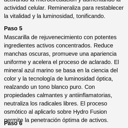
las manchas oscuras en la piel, dejando un
aspecto uniforme y mejorando la elasticidad de
la piel.
Paso 8
Rico en agentes fotoprotectores, mejora la
luminosidad. Reduce la pigmentación causada
por el daño ambiental y evita la formación de
nuevas manchas oscuras. La nueva tecnología
de filtros solares aumenta la defensa UVA +
UVB de amplio espectro. El ácido hialurónico
proporciona una hidratación amplia, mientras
que los reflectores de brillo mejoran la
luminosidad.