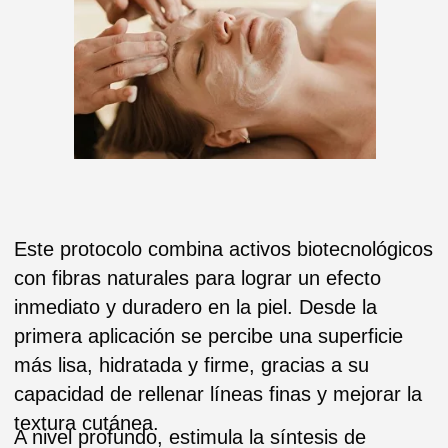
Este protocolo combina activos biotecnológicos
con fibras naturales para lograr un efecto
inmediato y duradero en la piel. Desde la
primera aplicación se percibe una superficie
más lisa, hidratada y firme, gracias a su
capacidad de rellenar líneas finas y mejorar la
textura cutánea.
A nivel profundo, estimula la síntesis de
colágeno y elastina, mejora la microcirculación
y protege frente al daño oxidativo, retrasando
visiblemente los signos del envejecimiento. Su
formulación está diseñada para adaptarse a
todo tipo de piel, incluso la sensible, brindando
un “efecto lifting” instantáneo sin irritación.
PROTOCOLO:
Paso 1
Se realiza una limpieza para eliminar
impurezas, maquillaje y residuos según el tipo
de piel. Posteriormente, se tonifica y prepara la