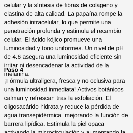
color y la tecnología de luminosidad óptica,
realzando un tono blanco puro. Con
propiedades calmantes y antiinflamatorias,
neutraliza los radicales libres. El proceso
osmótico al aplicarlo sobre Hydro Fusion
permite la penetración óptima de activos.
Paso 6
Mascarilla de algas que ilumina al instante la
piel del rostro. La mascarilla promueve una
luminosidad uniforme en la piel y estimula la
producción natural de colágeno para reducir la
visibilidad de las líneas de expresión y arrugas.
Los polisacáridos de las algas mejoran la
función de barrera de la piel y previenen la
pérdida de agua por vía epidérmica. Tiene un
efecto calmante sobre la piel.
Paso 7
De textura ligera y de fácil absorción, el Serum
Illustrious es rico en polisacáridos. Ilumina e
hidrata la piel del rostro gracias a sus principios
activos. Con propiedades antioxidantes y
antienvejecimiento, el serum reduce y previene