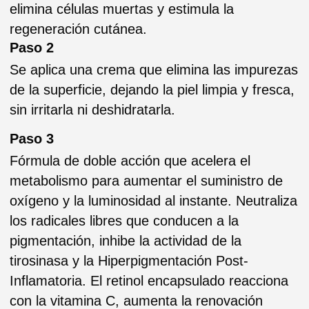
penetración profunda y estimula el recambio
celular. El ácido kójico promueve una
luminosidad y tono uniformes. Un nivel de pH
de 4.6 asegura una luminosidad eficiente sin
irritar ni desencadenar la actividad de la
Paso 4
melanina.
¡Fórmula ultraligera, fresca y no oclusiva para
una luminosidad inmediata! Activos botánicos
calman y refrescan tras la exfoliación. El
oligosacárido hidrata y reduce la pérdida de
agua transepidérmica, mejorando la función de
barrera lipídica. Estimula la piel opaca
activando la microcirculación y aumentando la
actividad celular. Remineraliza para restablecer
la vitalidad y la luminosidad, tonificando.
Paso 5
Mascarilla de rejuvenecimiento con potentes
ingredientes activos concentrados. Reduce
manchas oscuras, promueve una apariencia
uniforme y acelera el proceso de aclarado. El
mineral azul marino se basa en la ciencia del