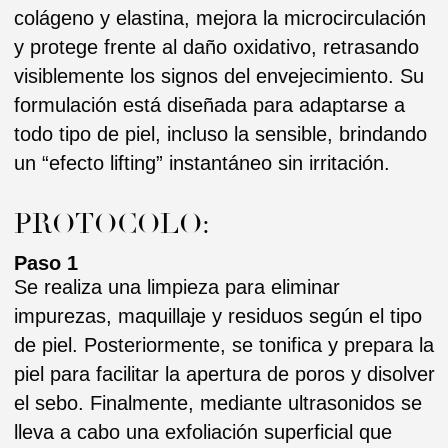
piel para facilitar la apertura de poros y disolver
el sebo. Finalmente, mediante ultrasonidos se
lleva a cabo una exfoliación superficial que
elimina células muertas y estimula la
regeneración cutánea.
Paso 2
Se aplica una crema que elimina las impurezas
de la superficie, dejando la piel limpia y fresca,
sin irritarla ni deshidratarla.
Paso 3
Fórmula de doble acción que acelera el
metabolismo para aumentar el suministro de
oxígeno y la luminosidad al instante. Neutraliza
los radicales libres que conducen a la
pigmentación, inhibe la actividad de la
tirosinasa y la Hiperpigmentación Post-
Inflamatoria. El retinol encapsulado reacciona
con la vitamina C, aumenta la renovación
celular y la síntesis de fibras de colágeno y
elastina de alta calidad. La papaína rompe la
adhesión intracelular, lo que permite una