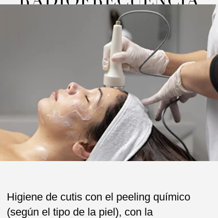
Higiene de cutis con el peeling químico
(según el tipo de la piel), con la
mesoterapia virtual de un coctel de ácido
hialuronico y vitaminas, finalizado con la
radiofrecuencia.
Para la higiene sanitaria de ultrasonidos (la
básica) se utiliza un aparato de
ultrasonidos especial. Durante este
procedimiento en el rostro actúan ondas
ultracortas que eliminan células muertas
superficiales de la piel y realizan un
micromasaje tisular.
La higiene sanitaria de ultrasonidos
no daña la piel en absoluto.