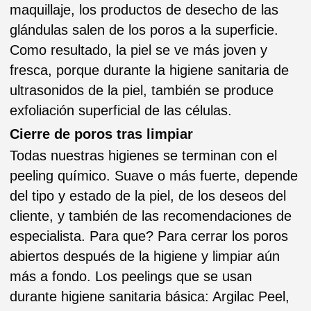
El producto de finalizado final
Crema hidratante o calmante, o según
las indicaciones, o el serum y la
protección solar con o sin color.
Este tipo de higiene se recomienda para las
pieles normales a mixtas sin comedones
severos ni inflamaciones profundas (en este
caso se realiza higiene sanitaria profunda con
el peeling químico).
PRECIO:
ROSTRO
COMPLETO 69€
Duracion 1 hora aproximadamente
ROSTRO + CUELLO +
ESCOTE 89€