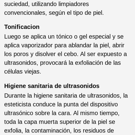
del tipo y estado de la piel, de los deseos del
cliente, y también de las recomendaciones de
especialista. Para que? Para cerrar los poros
abiertos después de la higiene y limpiar aún
más a fondo. Los peelings que se usan
durante higiene sanitaria básica: Argilac Peel,
Ferulico, Mandelico.
Mesoterapia virtual (sin agujas)
Aplicación de un coctel especial de alta
penetracion con varios tipos de peso molecular
de ácido hialuronico y vitaminas para la
hidratación profunda.
Radiofrecuencia
Una sesión de la radiofrecuencia completa con
la potencia optimizada según el tipo de la piel.
Finalizado
Para finalizar aplicamos la mascarilla
hidratante según el tipo de piel.