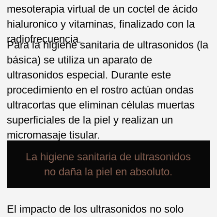
El impacto de los ultrasonidos no solo
produce una higiene de la piel de toxinas,
sebo y obstrucciones de las glándulas
sebáceas, sino que también durante la
limpieza ultrasónica del rostro se realizan
micro-masajes de la piel y alisan las
arrugas finas.
La higiene sanitaria de ultrasonidos es
buena por su carácter atraumático y
absolutamente indolora, no deja marcas ni
enrojecimiento.
PROTOCOLO:
Desmaquillaje
Limpiamos la piel de maquillaje, polvo,
suciedad, utilizando limpiadores
convencionales, según el tipo de piel.
Tonificacion