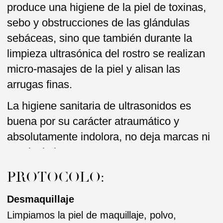
Luego se aplica un tónico o gel especial y se
aplica vaporizador para ablandar la piel, abrir
los poros y disolver el cebo. Al ser expuesto a
ultrasonidos, provocará la exfoliación de las
células viejas.
Higiene sanitaria de ultrasonidos
Durante la higiene sanitaria de ultrasonidos, la
esteticista conduce la punta del dispositivo
ultrasónico sobre la cara. Al mismo tiempo,
toda la capa muerta superior de la piel se
exfolia, la contaminación, los residuos de
maquillaje, los productos de desecho de las
glándulas salen de los poros a la superficie.
Como resultado, la piel se ve más joven y
fresca, porque durante la higiene sanitaria de
ultrasonidos de la piel, también se produce
exfoliación superficial de las células.
Cierre de poros tras limpiar
Todas nuestras higienes se terminan con el
peeling químico. Suave o más fuerte, depende