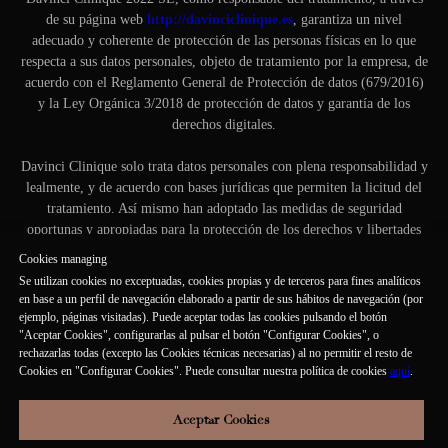
de su página web
http://davinciclinique.es
, garantiza un nivel
adecuado y coherente de protección de las personas físicas en lo que
respecta a sus datos personales, objeto de tratamiento por la empresa, de
acuerdo con el Reglamento General de Protección de datos (679/2016)
y la Ley Orgánica 3/2018 de protección de datos y garantía de los
derechos digitales.
Davinci Clinique solo trata datos personales con plena responsabilidad y
lealmente, y de acuerdo con bases jurídicas que permiten la licitud del
tratamiento. Así mismo han adoptado las medidas de seguridad
oportunas y apropiadas para la protección de los derechos y libertades
de las personas interesadas.
Cookies managing
Se utilizan cookies no exceptuadas, cookies propias y de terceros para fines analíticos
A continuación, se ofrece una información adicional y ampliada
en base a un perfil de navegación elaborado a partir de sus hábitos de navegación (por
respecto a actividades de tratamiento específicas, realizadas a través de
ejemplo, páginas visitadas). Puede aceptar todas las cookies pulsando el botón
su sitio web:
http://davinciclinique.es/tratamiento_de_datos
"Aceptar Cookies", configurarlas al pulsar el botón "Configurar Cookies", o
rechazarlas todas (excepto las Cookies técnicas necesarias) al no permitir el resto de
Cookies en "Configurar Cookies". Puede consultar nuestra política de cookies
aquí
.
Aceptar Cookies