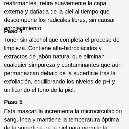
más joven. Este lujoso tratamiento es uno de
los secretos tras los resultados instantáneos
de seda.
Paso 7
Gotas multivitamínicas y antioxidantes,
mejoran el efecto de las fibras de seda al
aumentar la producción de enzimas clave y
aportar a la piel nutrientes esenciales que
reafirman la capa de ceramidas y rejuvenecen
la piel envejecida. Las gotas preparan la piel
para la mascarilla.
Paso 8
Fresca y relajante, la mascarilla es rica en
antioxidantes naturales y enzimas vegetales.
Esta mascarilla remodeladora aporta una capa
de fibras elásticas que remodelan la textura de
la piel, proporcionando un efecto lifting
inmediato visible y que se puede notar al tacto.
Paso 9
El serum es un delicado tratamiento que
proporciona el acabado perfecto para una piel
suave y perfecta. Rellena las líneas de