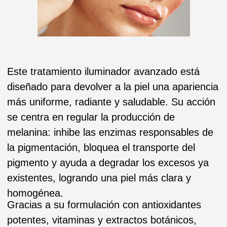
más uniforme, radiante y saludable. Su acción
se centra en regular la producción de
melanina: inhibe las enzimas responsables de
la pigmentación, bloquea el transporte del
pigmento y ayuda a degradar los excesos ya
existentes, logrando una piel más clara y
homogénea.
Gracias a su formulación con antioxidantes
potentes, vitaminas y extractos botánicos,
protege contra el daño solar y el estrés
oxidativo, al mismo tiempo que fortalece la
barrera cutánea y mejora la elasticidad. Es
apto para todo tipo de piel, incluso las más
sensibles, y está libre de componentes
agresivos.
PROTOCOLO:
Paso 1
Se realiza una limpieza para eliminar
impurezas, maquillaje y residuos según el tipo
de piel. Posteriormente, se tonifica y prepara la
piel para facilitar la apertura de poros y disolver