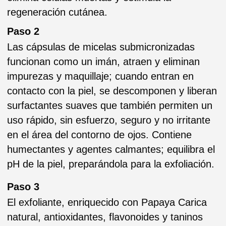
enrojecimiento.
Paso 4
Toner sin alcohol que completa el proceso de
limpieza. Contiene alfa-hidroxiácidos y
extractos de jabón natural que eliminan
cualquier simpureza y contaminantes que aún
permanezcan debajo de la superficie tras la
exfoliación, equilibrando los niveles de pH y
unificando el tono de la piel.
Paso 5
Esta mascarilla incrementa la microcirculación
sanguínea y mantiene la temperatura óptima
de la superficie de la piel para permitir la
máxima absorción de los ingredientes activos.
Prepara la piel para el paso 5: la absorción
óptima de las fibras de seda.
Paso 6
Enriquecidos con proteínas de seda natural,
crean una capa para tersar, alisar y fortalecer
instantáneamente la estructura natural de la
piel, mostrándola uniforme y con un aspecto