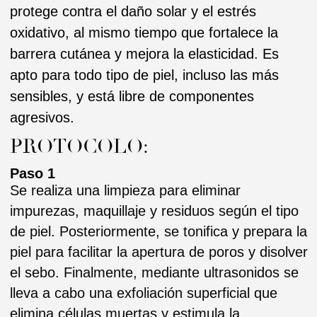
el sebo. Finalmente, mediante ultrasonidos se
lleva a cabo una exfoliación superficial que
elimina células muertas y estimula la
regeneración cutánea.
Paso 2
Las cápsulas de micelas submicronizadas
funcionan como un imán, atraen y eliminan
impurezas y maquillaje; cuando entran en
contacto con la piel, se descomponen y liberan
surfactantes suaves que también permiten un
uso rápido, sin esfuerzo, seguro y no irritante
en el área del contorno de ojos. Contiene
humectantes y agentes calmantes; equilibra el
pH de la piel, preparándola para la exfoliación.
Paso 3
El exfoliante, enriquecido con Papaya Carica
natural, antioxidantes, flavonoides y taninos
reafirmantes, retira suavemente la capa
externa y dañada de la piel al tiempo que
descompone los radicales libres, sin causar