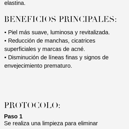
PROTOCOLO:
Paso 1
Se realiza una limpieza para eliminar
impurezas, maquillaje y residuos según el tipo
de piel. Posteriormente, se tonifica y prepara la
piel para facilitar la apertura de poros y disolver
el sebo. Finalmente, mediante ultrasonidos se
lleva a cabo una exfoliación superficial que
elimina células muertas y estimula la
regeneración cutánea.
Paso 2
Se utiliza un jabón antiséptico de limpieza
profunda que contiene una combinación única
de extractos de saponaria y quillaja. Elimina
suavemente la capa hidrolipídica, mientras que
el ácido alfa hidroxi glicólico equilibra el nivel de
pH de la piel.
Paso 3
El peeling a aplicar contiene silicatos de coral
microscópicos que causan bioestimulación
mediante la penetración en las células para