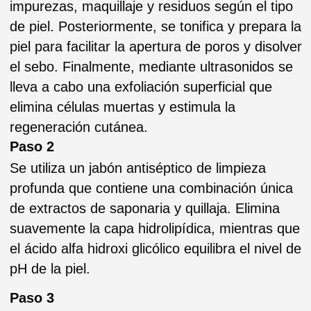
descamar y regenerar de forma simultánea.
Los activos naturales desprenden las células
muertas para promover una fácil eliminación
sin traumas. La mascarilla mejora la textura de
la piel, el tono y la uniformidad para minimizar
las líneas finas y aumenta la regeneración de
colágeno, al tiempo que mejora la circulación
sanguínea y el drenaje linfático. Adecuado
para una amplia gama de tipos y condiciones
de la piel, incluyendo envejecimiento
prematuro y avanzado, el daño solar o la
decoloración como hiperpigmentación,
cicatrices profundas del acné y condiciones
post-acnéicas.
Paso 4
Después del peeling profundo, calmar y
suaviza la piel con esta mascarilla
descongestiva. Esta fórmula científicamente
avanzada logra una contracción de los poros
para bloquear todos sus ingredientes activos
en las distintas capas de la piel, obteniendo
una estimulación continua que permite una