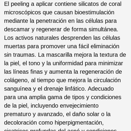
mejor penetración de los ingredientes activos.
Absorbe el exceso de grasa, alivia la irritación
y limpia la piel, dando un aspecto más firme y
saludable.
Paso 5
El gel protector crea una capa protectora para
proteger la piel vulnerable de los
contaminantes ambientales como la suciedad y
los radicales libres. Además, este gel de base
botánica preserva sus ingredientes activos en
los poros para obtener un mejor resultado de
descamación, al mismo tiempo que reafirma y
tersa la piel.
Paso 6
Formulado con manteca de karité, nutrientes y
ácidos grasos esenciales, este producto con
color alivia la piel, mejora la elasticidad y el
proceso de corrección natural de las células
mientras bloquea los rayos dañinos del sol
para una alta protección de la piel tras el
tratamiento.