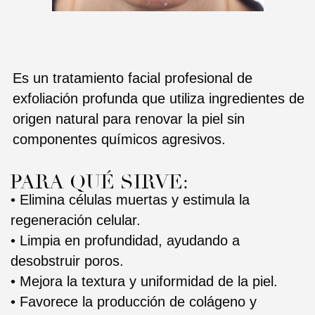
componentes químicos agresivos.
PARA QUÉ SIRVE:
• Elimina células muertas y estimula la
regeneración celular.
• Limpia en profundidad, ayudando a
desobstruir poros.
• Mejora la textura y uniformidad de la piel.
• Favorece la producción de colágeno y
elastina.
BENEFICIOS PRINCIPALES:
• Piel más suave, luminosa y revitalizada.
• Reducción de manchas, cicatrices
superficiales y marcas de acné.
• Disminución de líneas finas y signos de
envejecimiento prematuro.