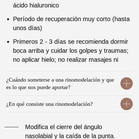
Modifica el cierre del ángulo
nasolabial y la caída de la punta.
Corrige asimetrías y rectifica la
desviación nasal.
Perfila y sube / levanta la punta
nasal.
Mejora las irregularidades tanto
del caballete como la punta
nasal.
Sin embargo, no es apta para personas que
poseen un caballete muy prominente y muy
¿Cuándo someterse a una rinomodelación y que
marcado, ya que la
técnica de la
es lo que nos puede aportar?
rinomodelación no permite reparar la base
ósea.
¿En qué consiste una rinomodelación?
PRECIO: DESDE 180€