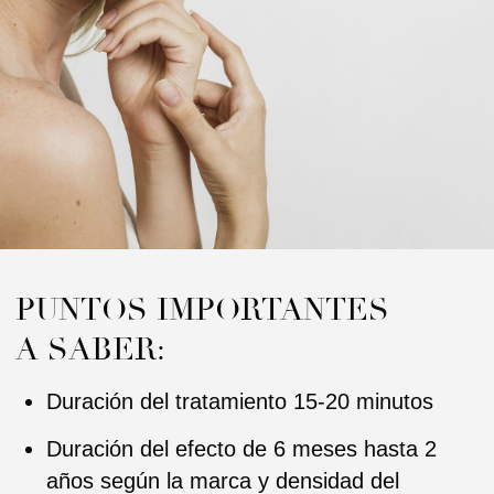
PUNTOS IMPORTANTES
A SABER:
Duración del tratamiento 15-20 minutos
Duración del efecto de 6 meses hasta 2
años según la marca y densidad del
ácido hialuronico
Período de recuperación muy corto (hasta
unos días)
Primeros 2 - 3 días se recomienda dormir
boca arriba y cuidar los golpes y traumas;
no aplicar hielo; no realizar masajes ni
tocar.