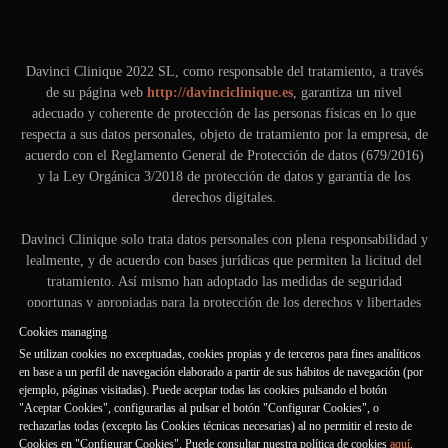
Davinci Clinique 2022 SL, como responsable del tratamiento, a través
de su página web
http://davinciclinique.es
, garantiza un nivel
adecuado y coherente de protección de las personas físicas en lo que
respecta a sus datos personales, objeto de tratamiento por la empresa, de
acuerdo con el Reglamento General de Protección de datos (679/2016)
y la Ley Orgánica 3/2018 de protección de datos y garantía de los
derechos digitales.
Davinci Clinique solo trata datos personales con plena responsabilidad y
lealmente, y de acuerdo con bases jurídicas que permiten la licitud del
tratamiento. Así mismo han adoptado las medidas de seguridad
oportunas y apropiadas para la protección de los derechos y libertades
de las personas interesadas.
Cookies managing
Se utilizan cookies no exceptuadas, cookies propias y de terceros para fines analíticos
A continuación, se ofrece una información adicional y ampliada
en base a un perfil de navegación elaborado a partir de sus hábitos de navegación (por
respecto a actividades de tratamiento específicas, realizadas a través de
ejemplo, páginas visitadas). Puede aceptar todas las cookies pulsando el botón
su sitio web:
http://davinciclinique.es/tratamiento_de_datos
"Aceptar Cookies", configurarlas al pulsar el botón "Configurar Cookies", o
rechazarlas todas (excepto las Cookies técnicas necesarias) al no permitir el resto de
Cookies en "Configurar Cookies". Puede consultar nuestra política de cookies
aquí
.