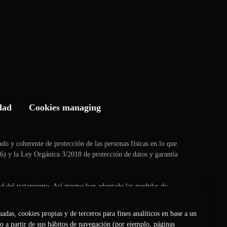
dad
Cookies managing
ado y coherente de protección de las personas físicas en lo que
16) y la Ley Orgánica 3/2018 de protección de datos y garantía
itud del tratamiento. Así mismo han adoptado las medidas de
as interesadas.
adas, cookies propias y de terceros para fines analíticos en base a un
sitio web:
http://davinciclinique.es/tratamiento_de_datos
o a partir de sus hábitos de navegación (por ejemplo, páginas