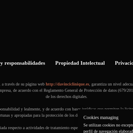
y responsabilidades
Propiedad Intelectual
Privaci
 a través de su página web
http://davinciclinique.es
, garantiza un nivel adecu
 empresa, de acuerdo con el Reglamento General de Protección de datos (679/20
de los derechos digitales.
ponsabilidad y lealmente, y de acuerdo con bases jurídicas que permiten la lic
tunas y apropiadas para la protección de los derechos y libertades de las person
Cookies managing
Se utilizan cookies no exceptu
da respecto a actividades de tratamiento específicas, realizadas a través de su 
perfil de navegación elaborad