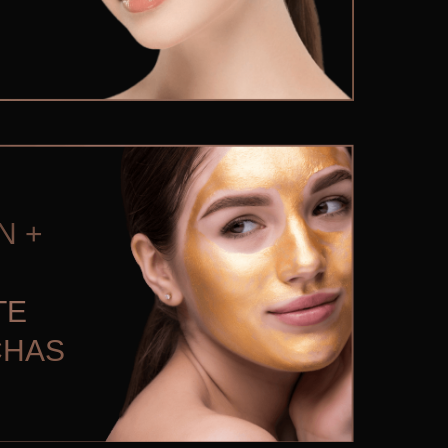
N +
TE
CHAS